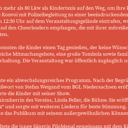
 mehr als 80 Lkw als Kindertaxis auf den Weg, um ihre 
e Konvoi mit Polizeibegleitung zu einer beeindruckende
n 12:30 Uhr auf dem Veranstaltungsgelände eintrafen, w
nd den Cheerleadern empfangen, die mit ihrer mitreiße
ten.
konnten die Kinder einen Tag genießen, der keine Wünsch
reiche Mitmachangebote, eine große Tombola sowie fami
erhaltung. Die Veranstaltung war öffentlich zugänglich
äste ein abwechslungsreiches Programm. Nach der Beg
ßwort von Stefan Weigand vom BGL Niedersachsen eröff
e die Kinder mit seiner Show.
mherrin des Vereins, Linda Feller, die Bühne. Sie eröff
z“ und sorgte mit weiteren Liedern für beste Stimmung.
rte das Publikum mit seinem außergewöhnlichen Könn
tete die junge Sängrin FiloMenal gemeinsam mit dem Kü