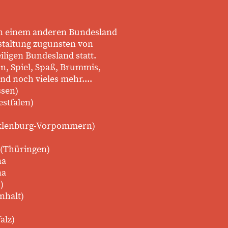
r in einem anderen Bundesland
staltung zugunsten von
ligen Bundesland statt.
on, Spiel, Spaß, Brummis,
nd noch vieles mehr....
ssen)
stfalen)
cklenburg-Vorpommern)
(Thüringen)
na
na
)
nhalt)
alz)