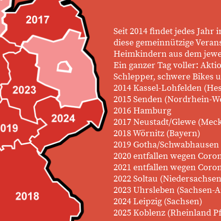
Seit 2014 findet jedes Jah
diese gemeinnützige Veran
Heimkindern aus dem jewei
Ein ganzer Tag voller: Akti
Schlepper, schwere Bikes u
2014 Kassel-Lohfelden (He
2015 Senden (Nordrhein-We
2016 Hamburg
2017 Neustadt/Glewe (Me
2018 Wörnitz (Bayern)
2019 Gotha/Schwabhausen 
2020 entfallen wegen Coro
2021 entfallen wegen Coro
2022 Soltau (Niedersachsen
2023 Uhrsleben (Sachsen-A
2024 Leipzig (Sachsen)
2025 Koblenz (Rheinland Pf