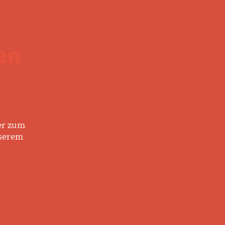
en
der zum
nserem